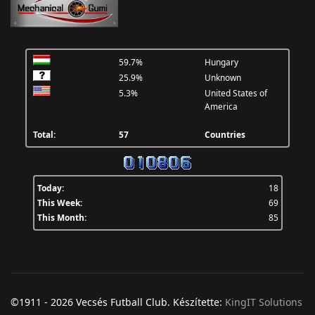
59.7%
Hungary
25.9%
Unknown
5.3%
United States of
America
Total:
57
Countries
Today:
18
This Week:
69
This Month:
85
©1911 - 2026 Vecsés Futball Club. Készítette:
KingIT Solutions