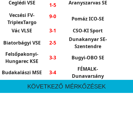
Ceglédi VSE
Aranyszarvas SE
1-5
Vecsési FV-
9-0
Pomáz ICO-SE
TriplexTargo
Vác VLSE
3-1
CSO-KI Sport
Dunakanyar SE-
Biatorbágyi VSE
2-5
Szentendre
Felsőpakonyi-
3-3
Bugyi-OBO SE
Hungarec KSE
FÉMALK-
Budakalászi MSE
3-4
Dunavarsány
KÖVETKEZŐ MÉRKŐZÉSEK