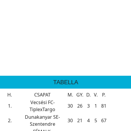
TABELLA
H.
CSAPAT
M.
GY.
D.
V.
P.
Vecsési FC-
1.
30
26
3
1
81
TiplexTargo
Dunakanyar SE-
2.
30
21
4
5
67
Szentendre