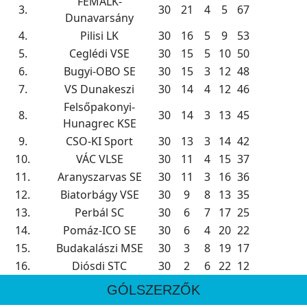
FÉMALK-
3.
30
21
4
5
67
Dunavarsány
4.
Pilisi LK
30
16
5
9
53
5.
Ceglédi VSE
30
15
5
10
50
6.
Bugyi-OBO SE
30
15
3
12
48
7.
VS Dunakeszi
30
14
4
12
46
Felsőpakonyi-
8.
30
14
3
13
45
Hunagrec KSE
9.
CSO-KI Sport
30
13
3
14
42
10.
VÁC VLSE
30
11
4
15
37
11.
Aranyszarvas SE
30
11
3
16
36
12.
Biatorbágy VSE
30
9
8
13
35
13.
Perbál SC
30
6
7
17
25
14.
Pomáz-ICO SE
30
6
4
20
22
15.
Budakalászi MSE
30
3
8
19
17
16.
Diósdi STC
30
2
6
22
12
GÓLSZERZŐK