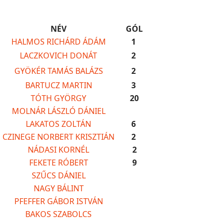
NÉV
GÓL
HALMOS RICHÁRD ÁDÁM
1
LACZKOVICH DONÁT
2
GYÖKÉR TAMÁS BALÁZS
2
BARTUCZ MARTIN
3
TÓTH GYÖRGY
20
MOLNÁR LÁSZLÓ DÁNIEL
LAKATOS ZOLTÁN
6
CZINEGE NORBERT KRISZTIÁN
2
NÁDASI KORNÉL
2
FEKETE RÓBERT
9
SZŰCS DÁNIEL
NAGY BÁLINT
PFEFFER GÁBOR ISTVÁN
BAKOS SZABOLCS