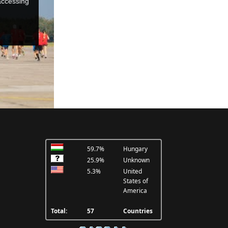
59.7%
Hungary
25.9%
Unknown
5.3%
United
States of
America
Total:
57
Countries