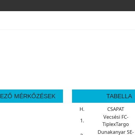
EZŐ MÉRKŐZÉSEK
TABELLA
H.
CSAPAT
Vecsési FC-
1.
TiplexTargo
Dunakanyar SE-