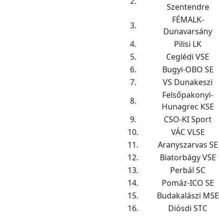
2.
Szentendre
FÉMALK-
3.
Dunavarsány
4.
Pilisi LK
5.
Ceglédi VSE
6.
Bugyi-OBO SE
7.
VS Dunakeszi
Felsőpakonyi-
8.
Hunagrec KSE
9.
CSO-KI Sport
10.
VÁC VLSE
11.
Aranyszarvas SE
12.
Biatorbágy VSE
13.
Perbál SC
14.
Pomáz-ICO SE
15.
Budakalászi MSE
16.
Diósdi STC