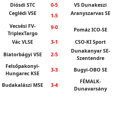
Diósdi STC
0-5
VS Dunakeszi
Ceglédi VSE
Aranyszarvas SE
1-5
Vecsési FV-
9-0
Pomáz ICO-SE
TriplexTargo
Vác VLSE
3-1
CSO-KI Sport
Dunakanyar SE-
Biatorbágyi VSE
2-5
Szentendre
Felsőpakonyi-
3-3
Bugyi-OBO SE
Hungarec KSE
FÉMALK-
Budakalászi MSE
3-4
Dunavarsány