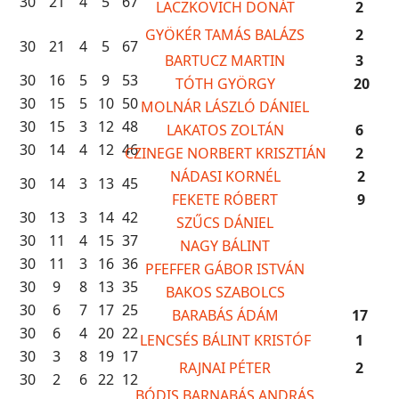
30
21
4
5
67
LACZKOVICH DONÁT
2
GYÖKÉR TAMÁS BALÁZS
2
30
21
4
5
67
BARTUCZ MARTIN
3
30
16
5
9
53
TÓTH GYÖRGY
20
30
15
5
10
50
MOLNÁR LÁSZLÓ DÁNIEL
30
15
3
12
48
LAKATOS ZOLTÁN
6
30
14
4
12
46
CZINEGE NORBERT KRISZTIÁN
2
NÁDASI KORNÉL
2
30
14
3
13
45
FEKETE RÓBERT
9
30
13
3
14
42
SZŰCS DÁNIEL
30
11
4
15
37
NAGY BÁLINT
30
11
3
16
36
PFEFFER GÁBOR ISTVÁN
30
9
8
13
35
BAKOS SZABOLCS
30
6
7
17
25
BARABÁS ÁDÁM
17
30
6
4
20
22
LENCSÉS BÁLINT KRISTÓF
1
30
3
8
19
17
RAJNAI PÉTER
2
30
2
6
22
12
BÓDIS BARNABÁS ANDRÁS