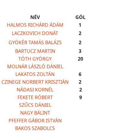
NÉV
GÓL
HALMOS RICHÁRD ÁDÁM
1
LACZKOVICH DONÁT
2
GYÖKÉR TAMÁS BALÁZS
2
BARTUCZ MARTIN
3
TÓTH GYÖRGY
20
MOLNÁR LÁSZLÓ DÁNIEL
LAKATOS ZOLTÁN
6
CZINEGE NORBERT KRISZTIÁN
2
NÁDASI KORNÉL
2
FEKETE RÓBERT
9
SZŰCS DÁNIEL
NAGY BÁLINT
PFEFFER GÁBOR ISTVÁN
BAKOS SZABOLCS