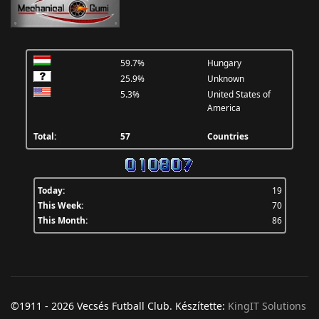
59.7%
Hungary
25.9%
Unknown
5.3%
United States of
America
Total:
57
Countries
Today:
19
This Week:
70
This Month:
86
©1911 - 2026 Vecsés Futball Club. Készítette:
KingIT Solutions