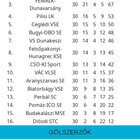
FÉMALK-
3.
30
21
4
5
67
Dunavarsány
4.
Pilisi LK
30
16
5
9
53
5.
Ceglédi VSE
30
15
5
10
50
6.
Bugyi-OBO SE
30
15
3
12
48
7.
VS Dunakeszi
30
14
4
12
46
Felsőpakonyi-
8.
30
14
3
13
45
Hunagrec KSE
9.
CSO-KI Sport
30
13
3
14
42
10.
VÁC VLSE
30
11
4
15
37
11.
Aranyszarvas SE
30
11
3
16
36
12.
Biatorbágy VSE
30
9
8
13
35
13.
Perbál SC
30
6
7
17
25
14.
Pomáz-ICO SE
30
6
4
20
22
15.
Budakalászi MSE
30
3
8
19
17
16.
Diósdi STC
30
2
6
22
12
GÓLSZERZŐK