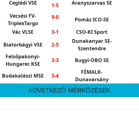
Ceglédi VSE
Aranyszarvas SE
1-5
Vecsési FV-
9-0
Pomáz ICO-SE
TriplexTargo
Vác VLSE
3-1
CSO-KI Sport
Dunakanyar SE-
Biatorbágyi VSE
2-5
Szentendre
Felsőpakonyi-
3-3
Bugyi-OBO SE
Hungarec KSE
FÉMALK-
Budakalászi MSE
3-4
Dunavarsány
KÖVETKEZŐ MÉRKŐZÉSEK