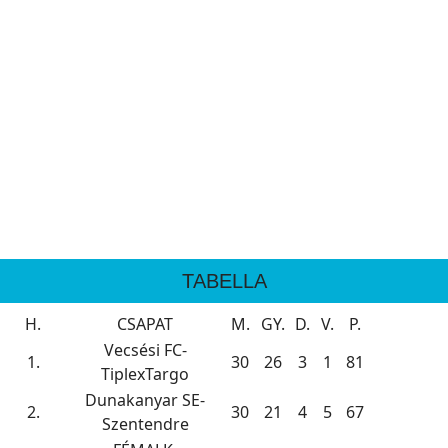
TABELLA
H.
CSAPAT
M.
GY.
D.
V.
P.
Vecsési FC-
1.
30
26
3
1
81
TiplexTargo
Dunakanyar SE-
2.
30
21
4
5
67
Szentendre