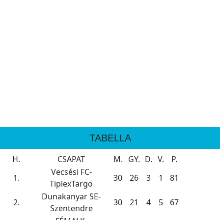
TABELLA
H.
CSAPAT
M.
GY.
D.
V.
P.
Vecsési FC-
1.
30
26
3
1
81
TiplexTargo
Dunakanyar SE-
2.
30
21
4
5
67
Szentendre