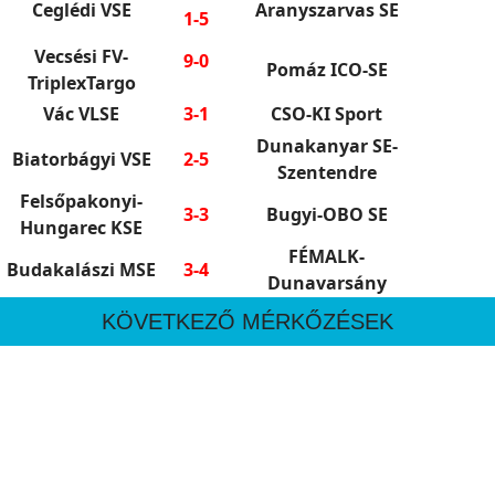
Ceglédi VSE
Aranyszarvas SE
1-5
Vecsési FV-
9-0
Pomáz ICO-SE
TriplexTargo
Vác VLSE
3-1
CSO-KI Sport
Dunakanyar SE-
Biatorbágyi VSE
2-5
Szentendre
Felsőpakonyi-
3-3
Bugyi-OBO SE
Hungarec KSE
FÉMALK-
Budakalászi MSE
3-4
Dunavarsány
KÖVETKEZŐ MÉRKŐZÉSEK