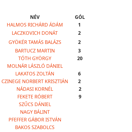
NÉV
GÓL
HALMOS RICHÁRD ÁDÁM
1
LACZKOVICH DONÁT
2
GYÖKÉR TAMÁS BALÁZS
2
BARTUCZ MARTIN
3
TÓTH GYÖRGY
20
MOLNÁR LÁSZLÓ DÁNIEL
LAKATOS ZOLTÁN
6
CZINEGE NORBERT KRISZTIÁN
2
NÁDASI KORNÉL
2
FEKETE RÓBERT
9
SZŰCS DÁNIEL
NAGY BÁLINT
PFEFFER GÁBOR ISTVÁN
BAKOS SZABOLCS