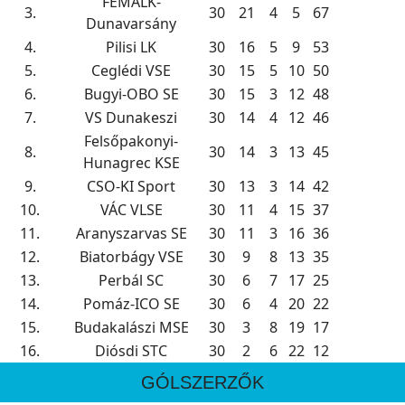
FÉMALK-
3.
30
21
4
5
67
Dunavarsány
4.
Pilisi LK
30
16
5
9
53
5.
Ceglédi VSE
30
15
5
10
50
6.
Bugyi-OBO SE
30
15
3
12
48
7.
VS Dunakeszi
30
14
4
12
46
Felsőpakonyi-
8.
30
14
3
13
45
Hunagrec KSE
9.
CSO-KI Sport
30
13
3
14
42
10.
VÁC VLSE
30
11
4
15
37
11.
Aranyszarvas SE
30
11
3
16
36
12.
Biatorbágy VSE
30
9
8
13
35
13.
Perbál SC
30
6
7
17
25
14.
Pomáz-ICO SE
30
6
4
20
22
15.
Budakalászi MSE
30
3
8
19
17
16.
Diósdi STC
30
2
6
22
12
GÓLSZERZŐK