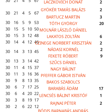
30
21
4
5
67
LACZKOVICH DONÁT
2
GYÖKÉR TAMÁS BALÁZS
2
30
21
4
5
67
BARTUCZ MARTIN
3
30
16
5
9
53
TÓTH GYÖRGY
20
30
15
5
10
50
MOLNÁR LÁSZLÓ DÁNIEL
30
15
3
12
48
LAKATOS ZOLTÁN
6
30
14
4
12
46
CZINEGE NORBERT KRISZTIÁN
2
NÁDASI KORNÉL
2
30
14
3
13
45
FEKETE RÓBERT
9
30
13
3
14
42
SZŰCS DÁNIEL
30
11
4
15
37
NAGY BÁLINT
30
11
3
16
36
PFEFFER GÁBOR ISTVÁN
30
9
8
13
35
BAKOS SZABOLCS
30
6
7
17
25
BARABÁS ÁDÁM
17
30
6
4
20
22
LENCSÉS BÁLINT KRISTÓF
1
30
3
8
19
17
RAJNAI PÉTER
2
30
2
6
22
12
BÓDIS BARNABÁS ANDRÁS