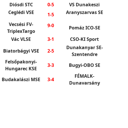
Diósdi STC
0-5
VS Dunakeszi
Ceglédi VSE
Aranyszarvas SE
1-5
Vecsési FV-
9-0
Pomáz ICO-SE
TriplexTargo
Vác VLSE
3-1
CSO-KI Sport
Dunakanyar SE-
Biatorbágyi VSE
2-5
Szentendre
Felsőpakonyi-
3-3
Bugyi-OBO SE
Hungarec KSE
FÉMALK-
Budakalászi MSE
3-4
Dunavarsány