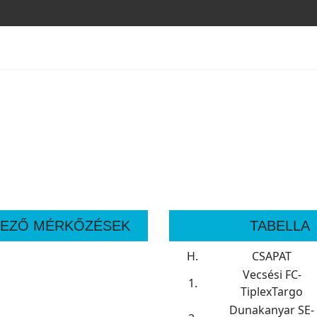
EZŐ MÉRKŐZÉSEK
TABELLA
H.
CSAPAT
Vecsési FC-
1.
TiplexTargo
Dunakanyar SE-