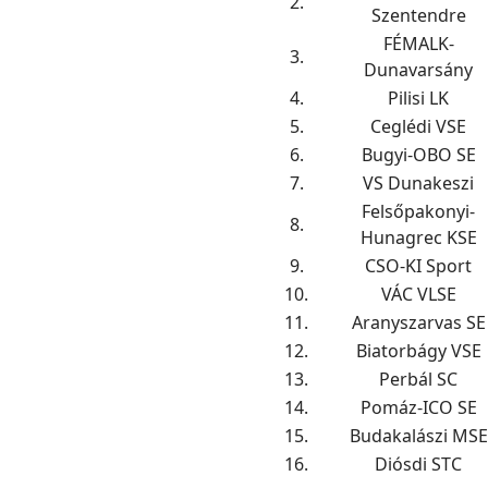
2.
Szentendre
FÉMALK-
3.
Dunavarsány
4.
Pilisi LK
5.
Ceglédi VSE
6.
Bugyi-OBO SE
7.
VS Dunakeszi
Felsőpakonyi-
8.
Hunagrec KSE
9.
CSO-KI Sport
10.
VÁC VLSE
11.
Aranyszarvas SE
12.
Biatorbágy VSE
13.
Perbál SC
14.
Pomáz-ICO SE
15.
Budakalászi MSE
16.
Diósdi STC