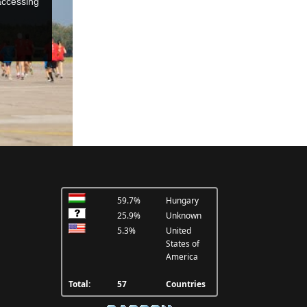
59.7%
Hungary
25.9%
Unknown
5.3%
United
States of
America
Total:
57
Countries