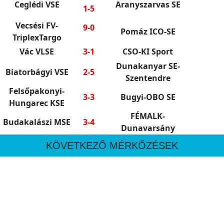
Ceglédi VSE
Aranyszarvas SE
1-5
Vecsési FV-
9-0
Pomáz ICO-SE
TriplexTargo
Vác VLSE
3-1
CSO-KI Sport
Dunakanyar SE-
Biatorbágyi VSE
2-5
Szentendre
Felsőpakonyi-
3-3
Bugyi-OBO SE
Hungarec KSE
FÉMALK-
Budakalászi MSE
3-4
Dunavarsány
KÖVETKEZŐ MÉRKŐZÉSEK