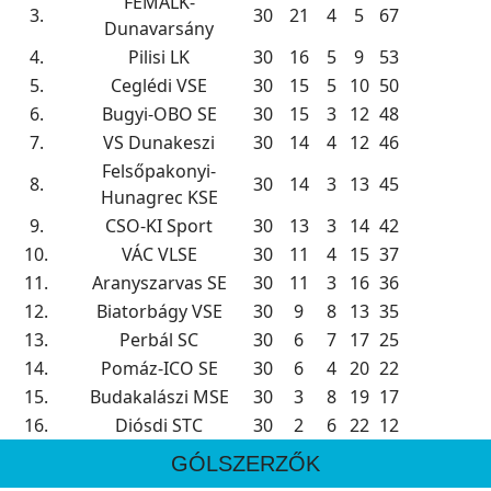
FÉMALK-
3.
30
21
4
5
67
Dunavarsány
4.
Pilisi LK
30
16
5
9
53
5.
Ceglédi VSE
30
15
5
10
50
6.
Bugyi-OBO SE
30
15
3
12
48
7.
VS Dunakeszi
30
14
4
12
46
Felsőpakonyi-
8.
30
14
3
13
45
Hunagrec KSE
9.
CSO-KI Sport
30
13
3
14
42
10.
VÁC VLSE
30
11
4
15
37
11.
Aranyszarvas SE
30
11
3
16
36
12.
Biatorbágy VSE
30
9
8
13
35
13.
Perbál SC
30
6
7
17
25
14.
Pomáz-ICO SE
30
6
4
20
22
15.
Budakalászi MSE
30
3
8
19
17
16.
Diósdi STC
30
2
6
22
12
GÓLSZERZŐK