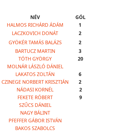
NÉV
GÓL
HALMOS RICHÁRD ÁDÁM
1
LACZKOVICH DONÁT
2
GYÖKÉR TAMÁS BALÁZS
2
BARTUCZ MARTIN
3
TÓTH GYÖRGY
20
MOLNÁR LÁSZLÓ DÁNIEL
LAKATOS ZOLTÁN
6
CZINEGE NORBERT KRISZTIÁN
2
NÁDASI KORNÉL
2
FEKETE RÓBERT
9
SZŰCS DÁNIEL
NAGY BÁLINT
PFEFFER GÁBOR ISTVÁN
BAKOS SZABOLCS