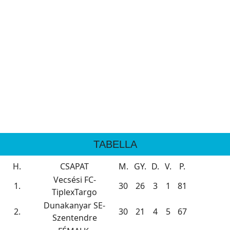
TABELLA
H.
CSAPAT
M.
GY.
D.
V.
P.
Vecsési FC-
1.
30
26
3
1
81
TiplexTargo
Dunakanyar SE-
2.
30
21
4
5
67
Szentendre