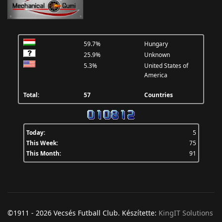
59.7%
Hungary
25.9%
Unknown
5.3%
United States of
America
Total:
57
Countries
Today:
5
This Week:
75
This Month:
91
©1911 - 2026 Vecsés Futball Club. Készítette:
KingIT Solutions